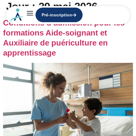
Jour :
29 mai 2026
Pré-inscription
Conditions d’admission pour les
formations Aide-soignant et
Auxiliaire de puériculture en
apprentissage