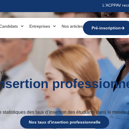
L'ACPPAV recr
Candidats
Entreprises
Nos articles
Pré-inscription
UNE
nsertion professionn
statistiques des taux d’insertion des étudiants dans le monde 
Nos taux d'insertion professionnelle