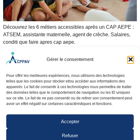
Découvrez les 6 métiers accessibles après un CAP AEPE :
ATSEM, assistante maternelle, agent de crèche. Salaires,
conditi que faire apres cap aepe.
Gérer le consentement
Pour offrir les meilleures expériences, nous utilisons des technologies
telles que les cookies pour stocker et/ou accéder aux informations des
appareils. Le fait de consentir à ces technologies nous permettra de traiter
des données telles que le comportement de navigation ou les ID uniques
sur ce site. Le fait de ne pas consentir ou de retirer son consentement peut
avoir un effet négatif sur certaines caractéristiques et fonctions.
NOS SITES
PLUS D’INFOS
OUTILS DE
Juvisy
FAQ
LIAISON
Accepter
Espace personnel
Poissy
Contact
Moodle
Refuser
Meaux
Intranet